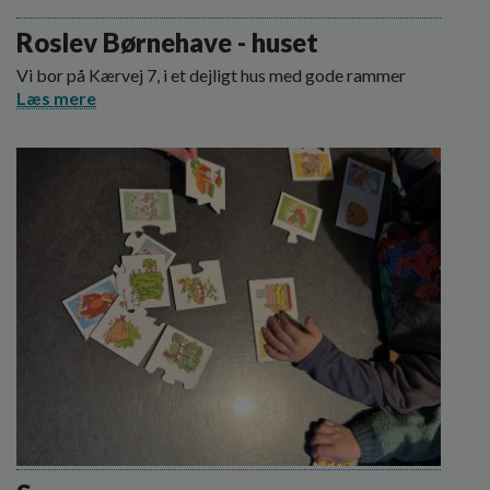
o
l
Roslev Børnehave - huset
d
Vi bor på Kærvej 7, i et dejligt hus med gode rammer
e
Læs mere
t