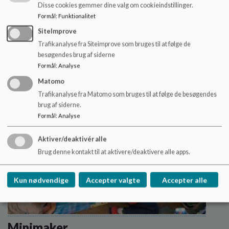
Disse cookies gemmer dine valg om cookieindstillinger.
styrk motorikken, gem dig i skoven. Det er sjovt at
Formål
:
Funktionalitet
være ude! Naturen er lige uden for døren og den
venter bare på at blive udforsket.
SiteImprove
Læs mere
Trafikanalyse fra Siteimprove som bruges til at følge de
besøgendes brug af siderne
Formål
:
Analyse
Matomo
Trafikanalyse fra Matomo som bruges til at følge de besøgendes
brug af siderne.
Formål
:
Analyse
Aktiver/deaktivér alle
Brug denne kontakt til at aktivere/deaktivere alle apps.
Kun nødvendige
Accepter valgte
Accepter alle
Minimaker