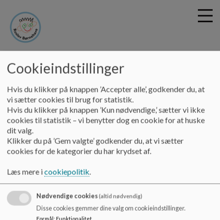
Roslev Børnehave
Cookieindstillinger
G
Hvis du klikker på knappen ’Accepter alle’, godkender du, at
å
Forældresamarbejde
Gæstedag
vi sætter cookies til brug for statistik.
t
Hvis du klikker på knappen ’Kun nødvendige,’ sætter vi ikke
i
Gæstedag
cookies til statistik – vi benytter dog en cookie for at huske
l
dit valg.
h
Klikker du på ’Gem valgte’ godkender du, at vi sætter
o
cookies for de kategorier du har krydset af.
v
Børnene tegner en fin invitation til dem, de gerne vil invitere.
e
Det er sjovt at vise børnehaven frem til bedstemor eller onkel.
Læs mere i
cookiepolitik
.
d
At lege sammen med sin gæst på legepladsen og vise alt det
i
man kan er også stort når man går i børnehave.
n
Der er forskellige aktiviteter, hvor børn og gæster skaber
Nødvendige cookies
(altid nødvendig)
d
noget sammen.
Disse cookies gemmer dine valg om cookieindstillinger.
h
Hvis man har lyst, må man gerne tage sin madpakke med og
Formål
:
Funktionalitet